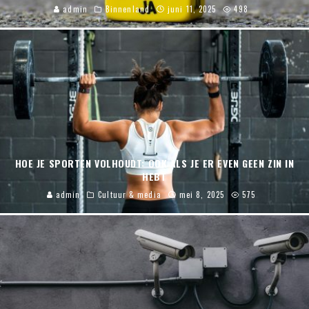
admin
Binnenland
juni 11, 2025
498
HOE JE SPORTEN VOLHOUDT: OOK ALS JE ER EVEN GEEN ZIN IN
HEBT
admin
Cultuur & media
mei 8, 2025
575