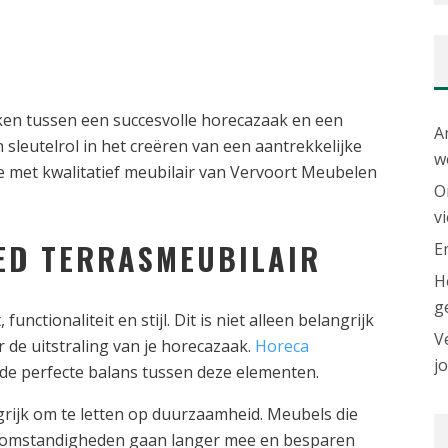
aken tussen een succesvolle horecazaak en een
A
 sleutelrol in het creëren van een aantrekkelijke
w
 je met kwalitatief meubilair van Vervoort Meubelen
O
v
ED TERRASMEUBILAIR
E
H
g
nctionaliteit en stijl. Dit is niet alleen belangrijk
V
 de uitstraling van je horecazaak.
Horeca
j
de perfecte balans tussen deze elementen.
ngrijk om te letten op duurzaamheid. Meubels die
ersomstandigheden gaan langer mee en besparen