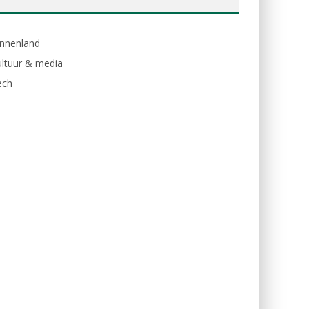
innenland
ltuur & media
ech