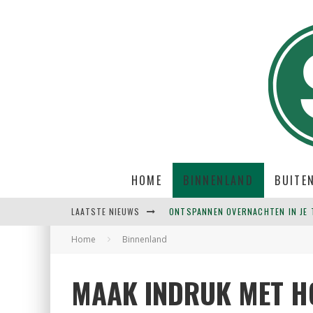
HOME
BINNENLAND
BUITE
LAATSTE NIEUWS
ONTSPANNEN OVERNACHTEN IN JE T
Home
Binnenland
EMOTIONELE VRIJHEID BINNEN HA
HOE JE SPORTEN VOLHOUDT: OOK AL
MAAK INDRUK MET H
AMSTERDAM ALS THUISHAVEN VOO